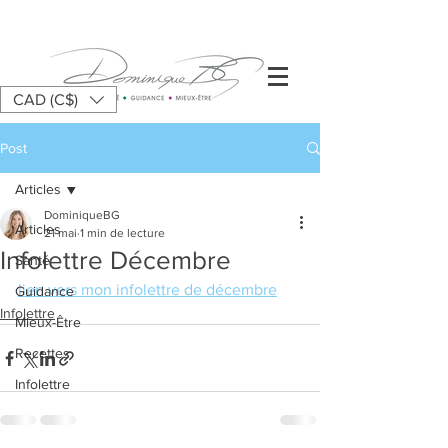
CAD (C$)
Post
Articles
DominiqueBG
Articles
21 mai
1 min de lecture
Infolettre Décembre
Santé
lien vers mon infolettre de décembre
Guidance
Infolettre
Mieux-Être
Recettes
Infolettre