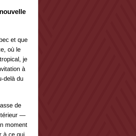
 nouvelle
ec et que 
e, où le 
opical, je 
itation à 
u-delà du 
asse de 
térieur — 
 un moment 
 à ce qui 