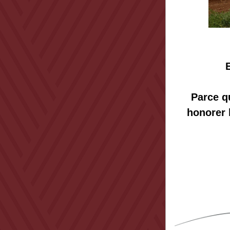
E
Parce q
honorer l