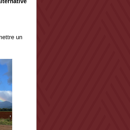
ternative 
ettre un 