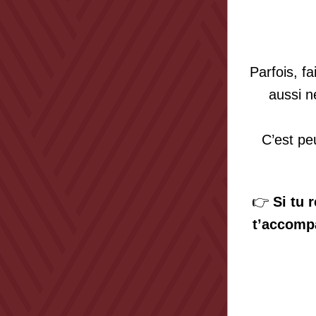
Parfois, f
aussi n
C’est pe
👉 
Si tu 
t’accompa