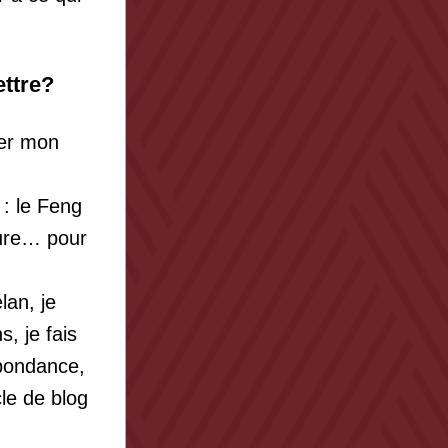
ettre?
er mon 
 le Feng 
ure… pour 
an, je 
 je fais 
abondance, 
le de blog 