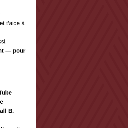
?
 t’aide à 
si.
nt — pour 
uTube
le
ll B. 