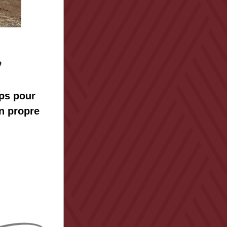
 
ps pour 
n propre 