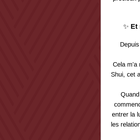
✨ 
Et
Depuis 
Cela m'a 
Shui, cet a
Quand j
commence 
entrer la 
les relati