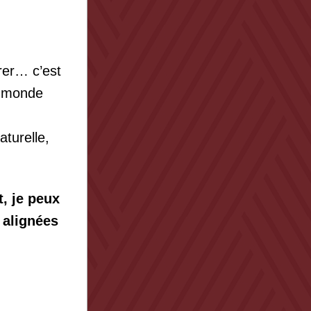
er… c’est 
 monde 
urelle, 
, je peux 
alignées 