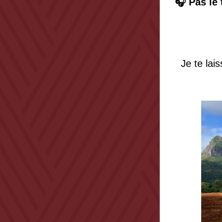
🎧 Pas le 
Je te lai