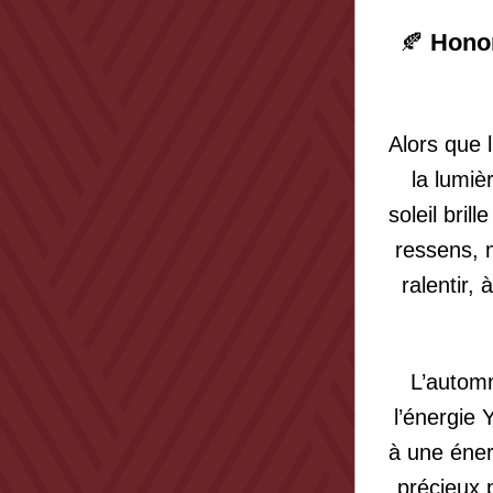
🍂 
Honor
Alors que 
la lumièr
soleil bril
ressens, m
ralentir,
L’automn
l’énergie 
à une éner
précieux p