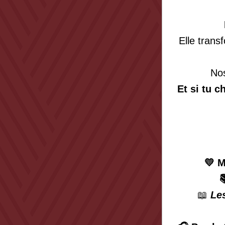
Elle trans
Nos
Et si tu 
💛 
M

📖 
Le