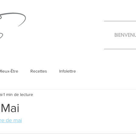
BIENVEN
Mieux-Être
Recettes
Infolettre
ai
1 min de lecture
 Mai
tre de mai